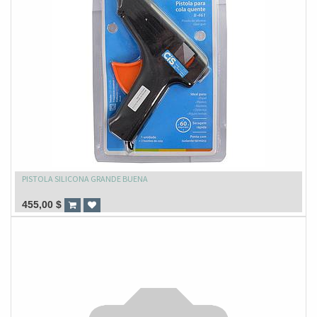
PISTOLA SILICONA GRANDE BUENA
455,00
$