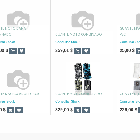
TE MOTO DAMA
GUANTE MAG
INADO
GUANTE MOTO COMBINADO
PVC
ltar Stock
Consultar Stock
Consultar St
00
$
259,01
$
25,00
$
TE MAGICO ADULTO OSC
GUANTE MOTO CAMUFLADO
GUANTE D. 
ltar Stock
Consultar Stock
Consultar St
0
$
329,00
$
229,00
$