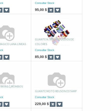
ock
Consultar Stock
95,00
$
GUANTE N. MAGICO DEDOS DE
MAGICO LANA LINEAS
COLORES
ock
Consultar Stock
85,00
$
2 RAYAS C/ROMBOS
GUANTE MOTO REUSON ESTAMP
ock
Consultar Stock
229,00
$