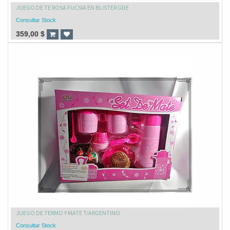
JUEGO DE TE ROSA FUCSIA EN BLISTER GDE
Consultar Stock
359,00
$
JUEGO DE TERMO Y MATE T/ARGENTINO
Consultar Stock