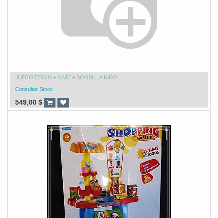
JUEGO TERMO + MATE + BOMBILLA NIÑO
Consultar Stock
549,00
$