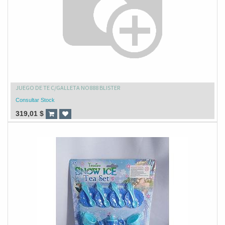
JUEGO DE TE C/GALLETA NO888 BLISTER
Consultar Stock
319,01
$