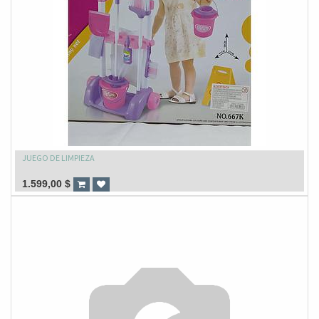
JUEGO DE LIMPIEZA
1.599,00
$