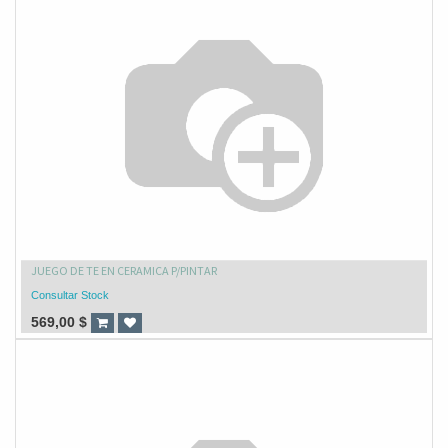
JUEGO DE TE EN CERAMICA P/PINTAR
Consultar Stock
569,00
$