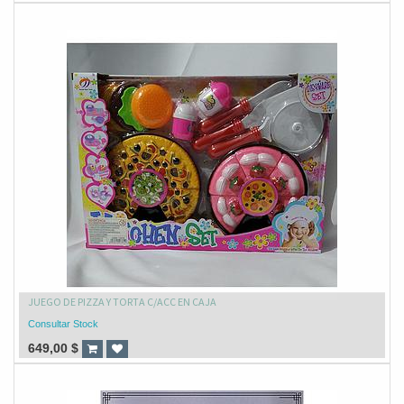
JUEGO DE PIZZA Y TORTA C/ACC EN CAJA
Consultar Stock
649,00
$