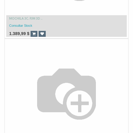
MOCHILA 3C. PJM 3D ..
Consultar Stock
1.389,99
$