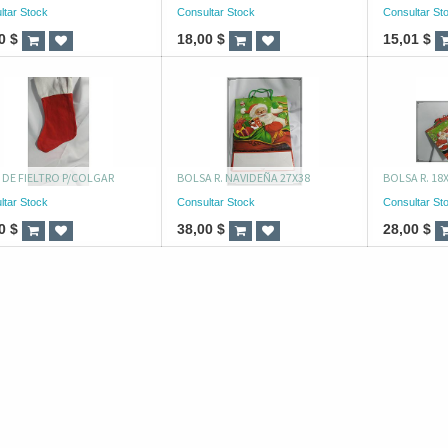
ltar Stock
Consultar Stock
Consultar St
0
$
18,00
$
15,01
$
DE FIELTRO P/COLGAR
BOLSA R. NAVIDEÑA 27X38
BOLSA R. 18
ltar Stock
Consultar Stock
Consultar St
0
$
38,00
$
28,00
$