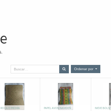
ne
s.
Ordenar por
 ROCA O PIEDRA
PAPEL AVON NAVIDEÑ
NIEVE BOLSI