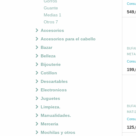
Gorros
Consu
Guante
549,
Medias 1
Otros 7
Accesorios
Accesorios para el cabello
Bazar
BUFA
META
Belleza
Consu
Bijouterie
199,
Cotillon
Descartables
Electronicos
Juguetes
BUFA
Limpieza.
MATIZ
Manualidades.
Consu
Merceria
125,
Mochilas y otros