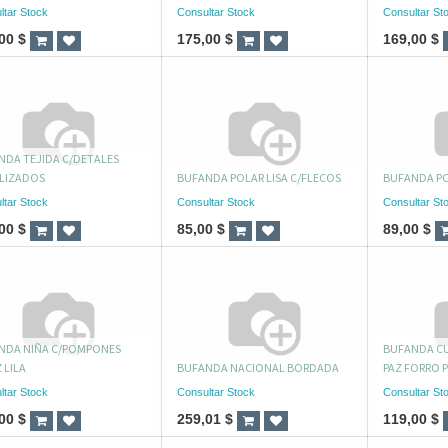
ltar Stock
Consultar Stock
Consultar St
00
$
175,00
$
169,00
$
NDA TEJIDA C/DETALES
LIZADOS
BUFANDA POLAR LISA C/FLECOS
BUFANDA PO
ltar Stock
Consultar Stock
Consultar St
00
$
85,00
$
89,00
$
NDA NIÑA C/POMPONES
BUFANDA CU
 LILA
BUFANDA NACIONAL BORDADA
PAZ FORRO 
ltar Stock
Consultar Stock
Consultar St
00
$
259,01
$
119,00
$