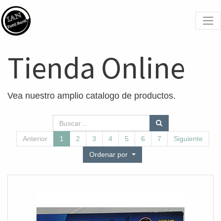
Tienda Online
Vea nuestro amplio catalogo de productos.
Anterior
1
2
3
4
5
6
7
Siguiente
Ordenar por