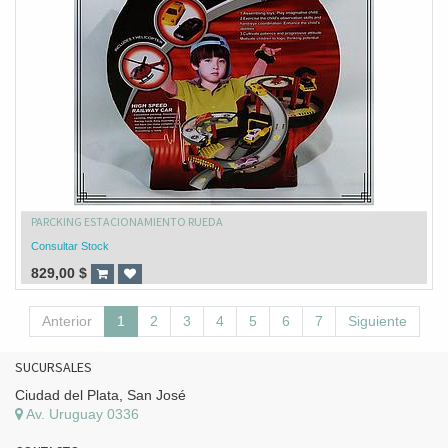
PARCKING ESTACIONAMIENTO RUEDA
Consultar Stock
829,00
$
Anterior
1
2
3
4
5
6
7
Siguiente
SUCURSALES
Ciudad del Plata, San José
Av. Uruguay 0336