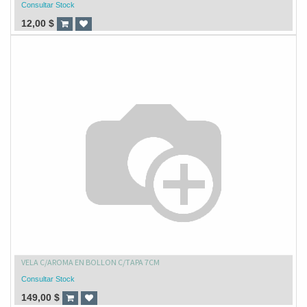
Consultar Stock
12,00
$
VELA C/AROMA EN BOLLON C/TAPA 7CM
Consultar Stock
149,00
$