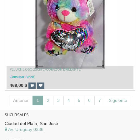
PELUCHE OSO 25CM C/CORAZON BRILLANTE
Consultar Stock
469,00
$
Anterior
1
2
3
4
5
6
7
Siguiente
SUCURSALES
Ciudad del Plata, San José
Av. Uruguay 0336