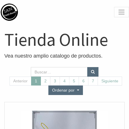
Tienda Online
Vea nuestro amplio catalogo de productos.
Anterior
1
2
3
4
5
6
7
Siguiente
Ordenar por