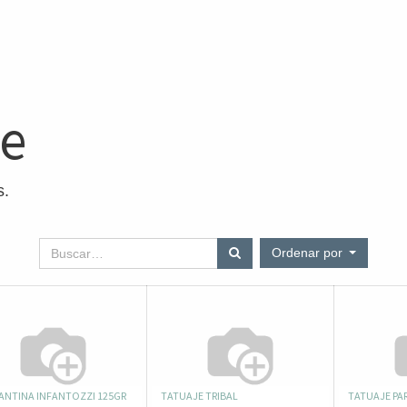
ne
s.
Ordenar por
LANTINA INFANTOZZI 125GR
TATUAJE TRIBAL
TATUAJE PA