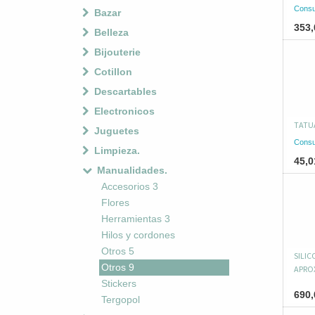
Consu
Bazar
353,
Belleza
Bijouterie
Cotillon
Descartables
Electronicos
TATU
Juguetes
Consu
Limpieza.
45,0
Manualidades.
Accesorios 3
Flores
Herramientas 3
Hilos y cordones
Otros 5
SILIC
Otros 9
APRO
Stickers
690,
Tergopol