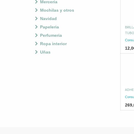
Merceria
Mochilas y otros
Navidad
Papeleria
BRILL
TUBO
Perfumeria
Consu
Ropa interior
12,0
Uñas
ADHE
Consu
269,