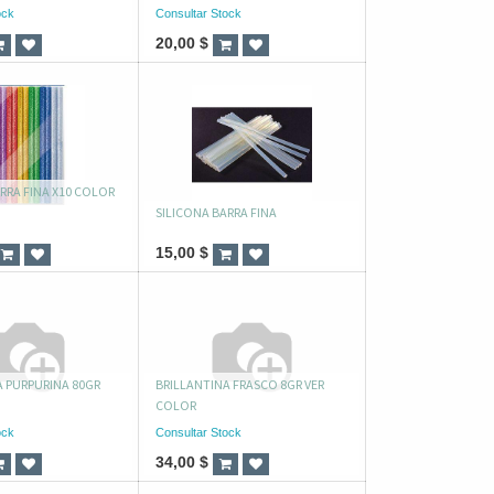
ock
Consultar Stock
20,00
$
RRA FINA X10 COLOR
SILICONA BARRA FINA
15,00
$
A PURPURINA 80GR
BRILLANTINA FRASCO 8GR VER
COLOR
ock
Consultar Stock
34,00
$