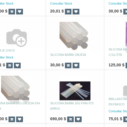
ltar Stock
Consultar Stock
Consultar St
00
$
20,01
$
30,00
$
SILICONA BA
AJE CHICO
SILICONA BARRA GRUESA
C/GLITER
ltar Stock
1
$
30,00
$
125,00
$
BRILLANTIN
ONA BARRA 1KG GRUESA X34
SILICONA BARRA 1KG FINA X75
EN FRASCO
X
APROX
Consultar St
00
$
690,00
$
75,01
$