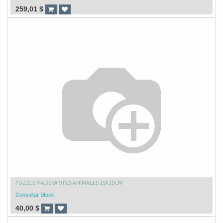
259,01
$
PUZZLE MADERA 9 PZS ANIMALES 15X15CM
Consultar Stock
40,00
$