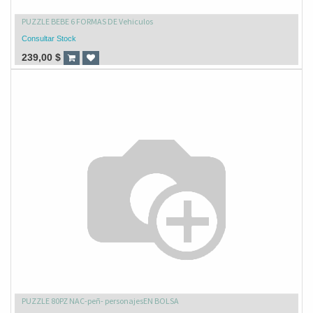
PUZZLE BEBE 6 FORMAS DE Vehiculos
Consultar Stock
239,00
$
PUZZLE 80PZ NAC-peñ- personajesEN BOLSA