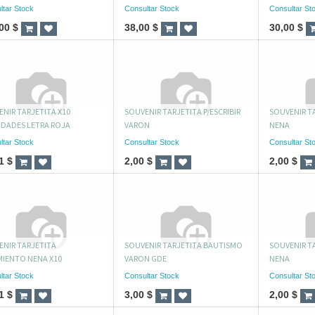
ltar Stock
Consultar Stock
Consultar St
00
$
38,00
$
30,00
$
NIR TARJETITA X10
SOUVENIR TARJETITA P/ESCRIBIR
SOUVENIR TA
IDADES LETRA ROJA
VARON
NENA
ltar Stock
Consultar Stock
Consultar St
1
$
2,00
$
2,00
$
ENIR TARJETITA
SOUVENIR TARJETITA BAUTISMO
SOUVENIR T
MIENTO NENA X10
VARON GDE
NENA
ltar Stock
Consultar Stock
Consultar St
1
$
3,00
$
2,00
$