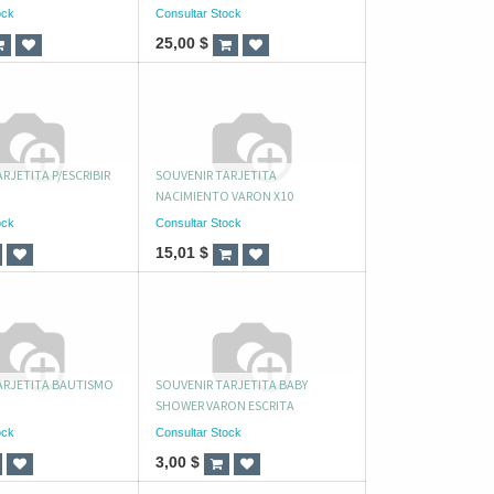
ock
Consultar Stock
25,00
$
RJETITA P/ESCRIBIR
SOUVENIR TARJETITA
NACIMIENTO VARON X10
ock
Consultar Stock
15,01
$
ARJETITA BAUTISMO
SOUVENIR TARJETITA BABY
SHOWER VARON ESCRITA
ock
Consultar Stock
3,00
$