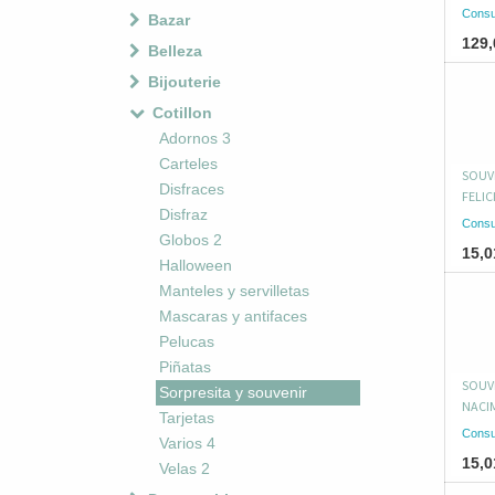
Consu
Bazar
129,
Belleza
Bijouterie
Cotillon
Adornos 3
Carteles
SOUVE
Disfraces
FELIC
Disfraz
Consu
Globos 2
15,0
Halloween
Manteles y servilletas
Mascaras y antifaces
Pelucas
Piñatas
SOUV
Sorpresita y souvenir
NACI
Tarjetas
Consu
Varios 4
15,0
Velas 2