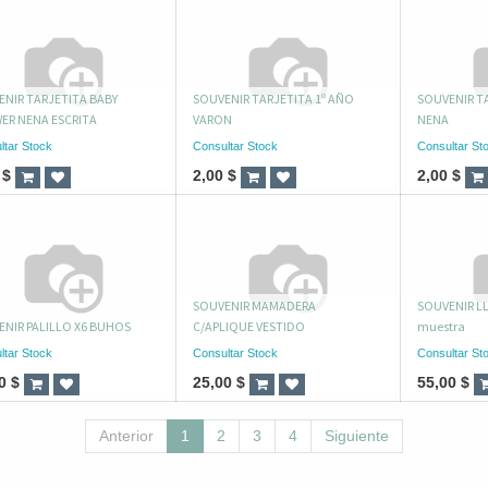
NIR TARJETITA BABY
SOUVENIR TARJETITA 1º AÑO
SOUVENIR T
ER NENA ESCRITA
VARON
NENA
ltar Stock
Consultar Stock
Consultar St
$
2,00
$
2,00
$
SOUVENIR MAMADERA
SOUVENIR L
NIR PALILLO X6 BUHOS
C/APLIQUE VESTIDO
muestra
ltar Stock
Consultar Stock
Consultar St
0
$
25,00
$
55,00
$
Anterior
1
2
3
4
Siguiente