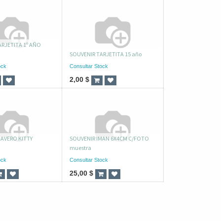
ARJETITA 1º AÑO
SOUVENIR TARJETITA 15 año
ock
Consultar Stock
2,00
$
LAVERO KITTY
SOUVENIR IMAN 6X4CM C/FOTO
muestra
ock
Consultar Stock
25,00
$