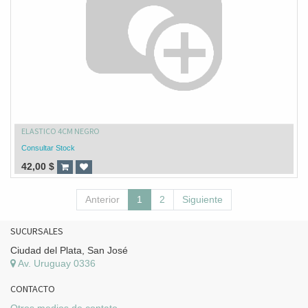
ELASTICO 4CM NEGRO
Consultar Stock
42,00
$
Anterior
1
2
Siguiente
SUCURSALES
Ciudad del Plata, San José
Av. Uruguay 0336
CONTACTO