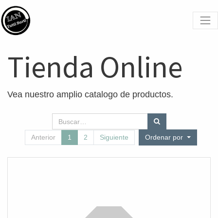
Tienda Online
Vea nuestro amplio catalogo de productos.
Anterior
1
2
Siguiente
Ordenar por