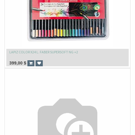
LAPIZ COLOR X24 L. FABER SUPERSOFT NG +2
399,00
$