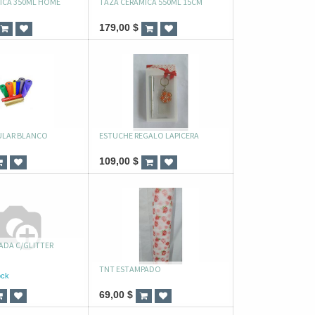
ICA 350ML HOME
TAZA CERAMICA 550ML 15CM
179,00
$
ULAR BLANCO
ESTUCHE REGALO LAPICERA
109,00
$
ADA C/GLITTER
TNT ESTAMPADO
ock
69,00
$