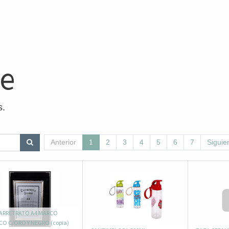
ne
s.
Anterior
1
2
3
4
5
6
7
Siguie
ARRETRATO A4 MARCO
O C/ORO Y NEGRO (copia)