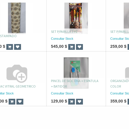
SET P/PARILLA 3 PZ
SET P/PARILL
ESTAMPADO
Consultar Stock
Consultar St
0
$
545,00
$
259,00
$
PINCEL DE SILICONA + ESPATULA
ORGANIZADO
AC VITRAL GEOMETRICO
+ BATIDOR
COLOR
ltar Stock
Consultar Stock
Consultar St
00
$
129,00
$
359,00
$