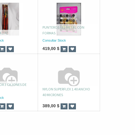
PUNTEROS X12 METAL CON
A 2 PZ
FORMAS
ock
Consultar Stock
419,00
$
R 3 CAJONES DE
NYLON SUPERFLEX 1.40 ANCHO
40 MICRONES
ock
389,00
$