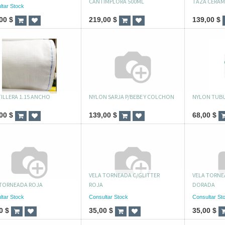
CANTIMPLORA 500ML
TAZA CERAM
ltar Stock
00
$
219,00
$
139,00
$
ILLERA 1.15 ANCHO
NYLON SARJA P/BEBE Y COLCHON
NYLON TUB
00
$
139,00
$
68,00
$
VELA TORNEADA C/GLITTER
VELA TORNE
 TORNEADA ROJA
ROJA
DORADA
ltar Stock
Consultar Stock
Consultar St
0
$
35,00
$
35,00
$