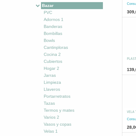
Consu
Bazar
309,
PVC
Adornos 1
Banderas
Bombillas
Bowls
Cantinploras
Cocina 2
PLAST
Cubiertos
Hogar 2
139,
Jarras
Limpieza
Llaveros
Portarretratos
Tazas
Termos y mates
VELA
Varios 2
Consu
Vasos y copas
28,0
Velas 1