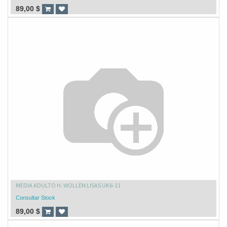
89,00
$
MEDIA ADULTO H. WOLLEN LISAS UK6-11
Consultar Stock
89,00
$