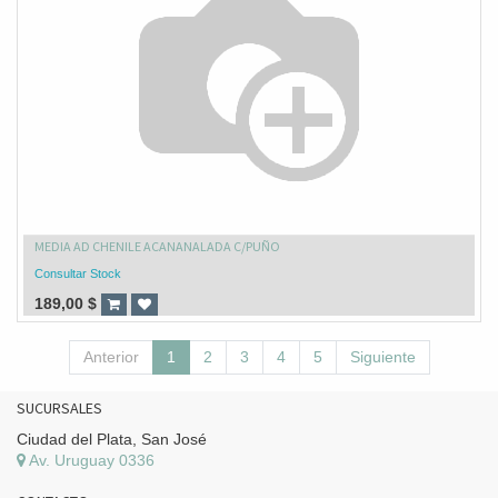
MEDIA AD CHENILE ACANANALADA C/PUÑO
Consultar Stock
189,00
$
Anterior
1
2
3
4
5
Siguiente
SUCURSALES
Ciudad del Plata, San José
Av. Uruguay 0336