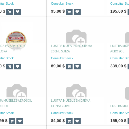
ltar Stock
Consultar Stock
Consultar St
0
$
95,00
$
195,00
$
DA P/ZAPATO N°3
LUSTRA MUEBLES EN CREMA
LUSTRA MUE
LORA
200ML SUIZA
AEROSOL
ltar Stock
Consultar Stock
Consultar St
0
$
89,00
$
339,00
$
RA MUEBLES AEROSOL
LUSTRA MUEBLE EN CREMA
MICOL
CLINSY 250ML
LUSTRA MUE
ltar Stock
Consultar Stock
Consultar St
99
$
84,00
$
155,00
$