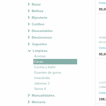
Consu
Bazar
95,0
Belleza
Bijouterie
Cotillon
Descartables
Electronicos
POMA
INCO
Juguetes
Consu
Limpieza.
95,0
Aromas
Ceras
Cocina y baño
Guantes de goma
Insecticida
LUST
Jabones 2
CERA
Varios 6
Consu
Manualidades.
198,
Merceria