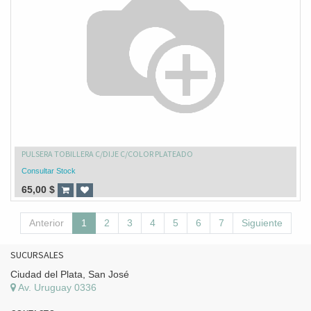
PULSERA TOBILLERA C/DIJE C/COLOR PLATEADO
Consultar Stock
65,00
$
Anterior
1
2
3
4
5
6
7
Siguiente
SUCURSALES
Ciudad del Plata, San José
Av. Uruguay 0336