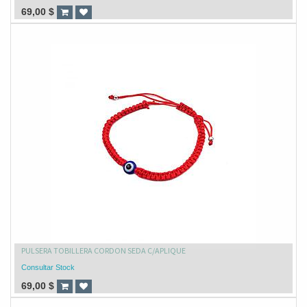
69,00
$
PULSERA TOBILLERA CORDON SEDA C/APLIQUE
Consultar Stock
69,00
$