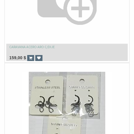
CARAVANA ACERO ARO C/DIJE
159,00
$