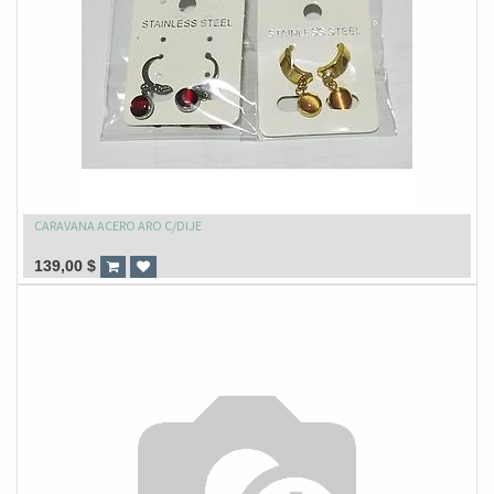
CARAVANA ACERO ARO C/DIJE
139,00
$