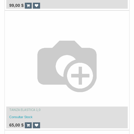
99,00
$
TANZA ELASTICA 1,0
Consultar Stock
65,00
$