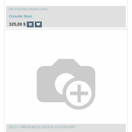
HILO DE NYLON EN CONO
Consultar Stock
325,00
$
HILO CORDON BICOLOR DE ALGODÓN X5MT