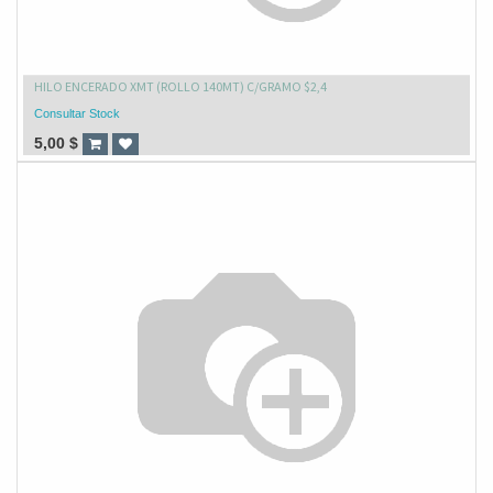
HILO ENCERADO XMT (ROLLO 140MT) C/GRAMO $2,4
Consultar Stock
5,00
$