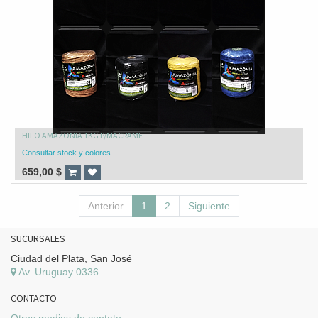
HILO AMAZONIA 1KG P/MACRAME
Consultar stock y colores
659,00
$
Anterior
1
2
Siguiente
SUCURSALES
Ciudad del Plata, San José
Av. Uruguay 0336
CONTACTO