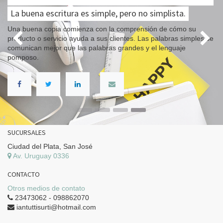
La buena escritura es simple, pero no simplista.
Una buena copia comienza con la comprensión de cómo su
producto o servicio ayuda a sus clientes. Las palabras simples se
Anterior
comunican mejor que las palabras grandes y el lenguaje
pomposo.
SUCURSALES
Ciudad del Plata, San José
Av. Uruguay 0336
CONTACTO
Otros medios de contato
23473062 - 098862070
iantuttisurti@hotmail.com