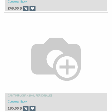
Consultar Stock
249,00
$
CANTIMPLORA 420ML PERSONAJES
Consultar Stock
185,00
$