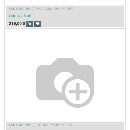
CANTIMPLORA C/PICO GOMA 400ML SIN BPA
Consultar Stock
219,00
$
CANTIMPLORA C/CLIP FILTRO 500ML Y FAJA