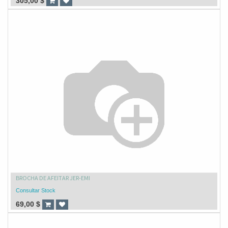
305,00
$
BROCHA DE AFEITAR JER-EMI
Consultar Stock
69,00
$