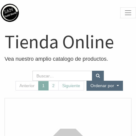
Tienda Online
Vea nuestro amplio catalogo de productos.
Anterior
1
2
Siguiente
Ordenar por