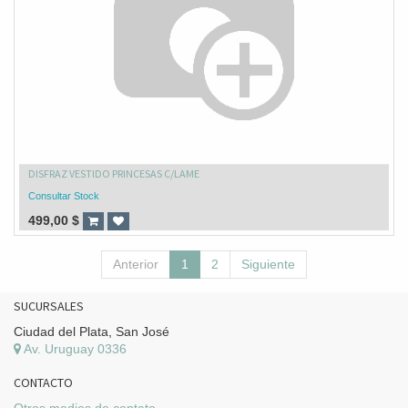
DISFRAZ VESTIDO PRINCESAS C/LAME
Consultar Stock
499,00
$
Anterior
1
2
Siguiente
SUCURSALES
Ciudad del Plata, San José
Av. Uruguay 0336
CONTACTO