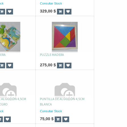
ock
Consultar Stock
329,00
$
DERA
PUZZLE MADERA
275,00
$
E ALGODÓN 4,5CM
PUNTILLA DE ALGODÓN 4,5CM
NEGRO
BLANCA
ock
Consultar Stock
75,00
$