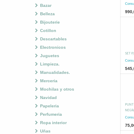
Consu
Bazar
990,
Belleza
Bijouterie
Cotillon
Descartables
Electronicos
SET P
Juguetes
Consu
Limpieza.
545,
Manualidades.
Merceria
Mochilas y otros
Navidad
PUNT
Papeleria
NEGR
Perfumeria
Consu
Ropa interior
75,0
Uñas