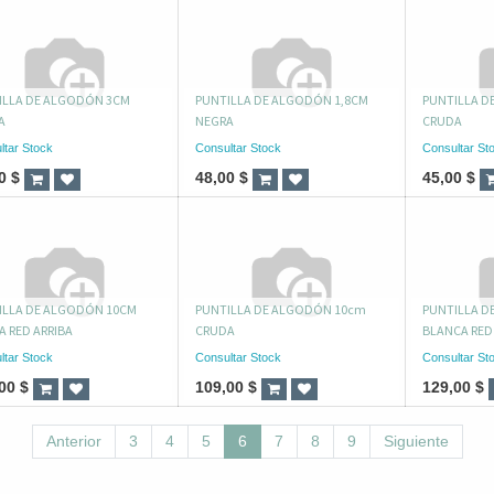
ILLA DE ALGODÓN 3CM
PUNTILLA DE ALGODÓN 1,8CM
PUNTILLA D
A
NEGRA
CRUDA
ltar Stock
Consultar Stock
Consultar St
0
$
48,00
$
45,00
$
ILLA DE ALGODÓN 10CM
PUNTILLA DE ALGODÓN 10cm
PUNTILLA D
 RED ARRIBA
CRUDA
BLANCA RED
ltar Stock
Consultar Stock
Consultar St
00
$
109,00
$
129,00
$
Anterior
3
4
5
6
7
8
9
Siguiente