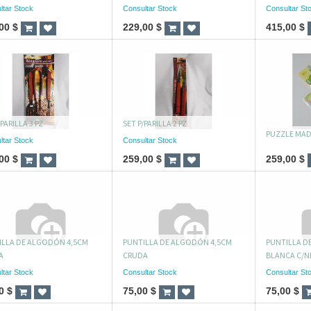
ltar Stock
Consultar Stock
Consultar St
00
$
229,00
$
415,00
$
/PARILLA 3 PZ
SET P/PARILLA 2 PZ
PUZZLE MA
ltar Stock
Consultar Stock
00
$
259,00
$
259,00
$
ILLA DE ALGODÓN 4,5CM
PUNTILLA DE ALGODÓN 4,5CM
PUNTILLA D
A
CRUDA
BLANCA C/
ltar Stock
Consultar Stock
Consultar St
0
$
75,00
$
75,00
$