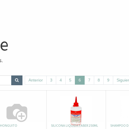
ne
s.
Anterior
3
4
5
6
7
8
9
Siguie
A HONGUITO
SILICONA LIQUIDA FABER 250ML
SHAMPOO D